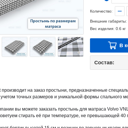
Количество:
Внешние габариты:
Вес изделия:
0.6 кг
В к
Состав:
et производит на заказ простыни, предназначенные специал
 учетом точных размеров и уникальной формы спального ме
пании вы можете заказать простынь для матраса Volvo VNL 
советуем стирать её при температуре, не превышающей 40 
еет бортик высотой 15 см и резинки по торцевым краям дл