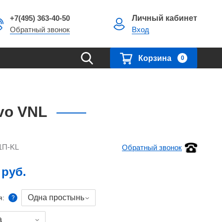
+7(495) 363-40-50
Личный кабинет
Обратный звонок
Вход
Корзина
0
lvo VNL
1П-KL
Обратный звонок
 руб.
Одна простынь
я:
а