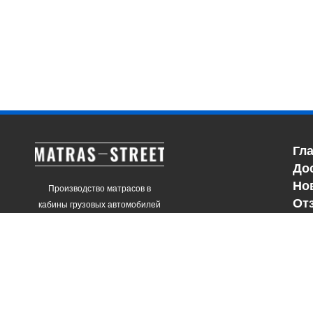
Гл
До
Но
Производство матрасов в
От
кабины грузовых автомобилей