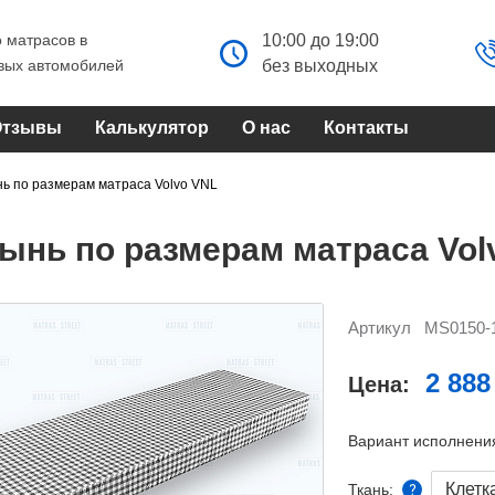
 матрасов в
10:00 до 19:00
овых автомобилей
без выходных
Отзывы
Калькулятор
О нас
Контакты
ь по размерам матраса Volvo VNL
ынь по размерам матраса Vo
Артикул
MS0150-
2 888
Цена:
Вариант исполнени
Клетк
Ткань: