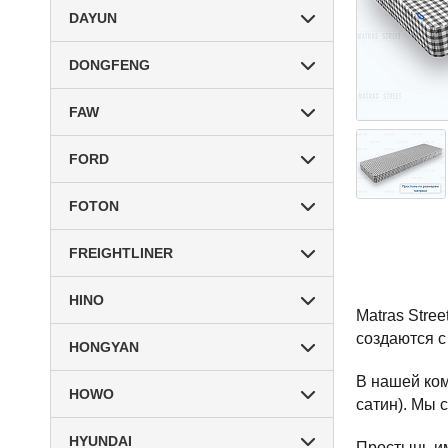
DAYUN
DONGFENG
FAW
FORD
FOTON
FREIGHTLINER
HINO
Matras Stre
создаются с
HONGYAN
В нашей ком
HOWO
сатин). Мы 
HYUNDAI
Простынь им