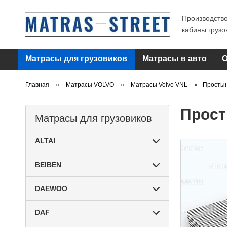
Производство
кабины груз
Матрасы для грузовиков
Матрасы в авто
Главная
Матрасы VOLVO
Матрасы Volvo VNL
Простын
Прост
Матрасы для грузовиков
ALTAI
BEIBEN
DAEWOO
DAF