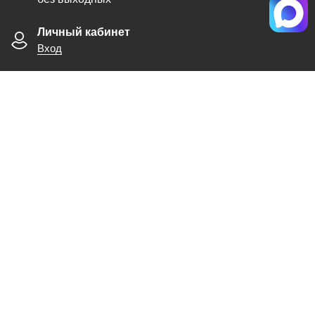
Личный кабинет
Вход
+7(495) 363-40-50
Обратный звонок
MAX
Корзина
0
Содержание страницы носит информационный характер, и ни при каких
условиях не является публичной офертой, определяемой положениями
статьи 437 ГК РФ.